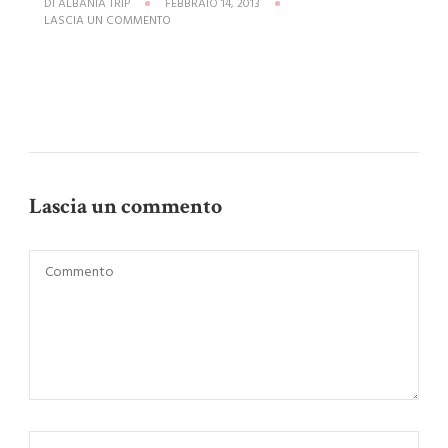
DI
ALBANIA TRIP
FEBBRAIO 14, 2013
SU
LASCIA UN COMMENTO
CIITA_DI_TIRANA_2
Lascia un commento