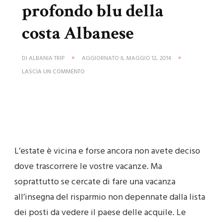
profondo blu della
costa Albanese
DI
ALBANIA TRIP
AGGIORNATO IL
MAGGIO 12, 2014
SU
LASCIA UN COMMENTO
VACANZE
LOW
COST
ALBANIA
–
NEL
PROFONDO
BLU
DELLA
L’estate è vicina e forse ancora non avete deciso
COSTA
ALBANESE
dove trascorrere le vostre vacanze. Ma
soprattutto se cercate di fare una vacanza
all’insegna del risparmio non depennate dalla lista
dei posti da vedere il paese delle acquile. Le