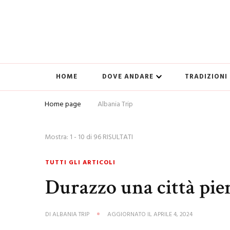
HOME
DOVE ANDARE
TRADIZIONI
Home page
Albania Trip
Mostra: 1 - 10 di 96 RISULTATI
TUTTI GLI ARTICOLI
Durazzo una città piena
DI
ALBANIA TRIP
AGGIORNATO IL
APRILE 4, 2024