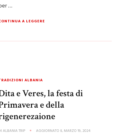
per …
CONTINUA A LEGGERE
TRADIZIONI ALBANIA
Dita e Veres, la festa di
Primavera e della
rigenerezaione
DI
ALBANIA TRIP
AGGIORNATO IL
MARZO 19, 2024