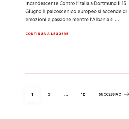
Incandescente Contro l’Italia a Dortmund il 15
Giugno Il palcoscenico europeo si accende di
emozioni e passione mentre l’Albania si …
CONTINUA A LEGGERE
Paginazione
PAGINA
PAGINA
PAGINA
1
2
…
10
SUCCESSIVO
degli
articoli