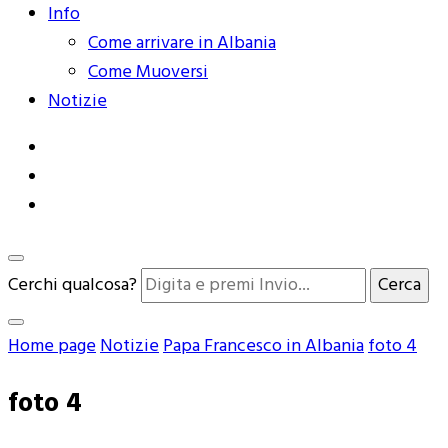
Info
Come arrivare in Albania
Come Muoversi
Notizie
Cerchi qualcosa?
Home page
Notizie
Papa Francesco in Albania
foto 4
foto 4