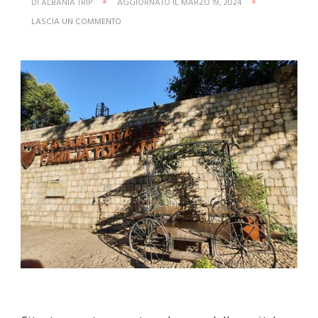
DI
ALBANIA TRIP
AGGIORNATO IL
MARZO 19, 2024
SU
LASCIA UN COMMENTO
IL
CASTELLO
DI
TIRANA
–
FORTEZZA
DI
GIUSTINIANO