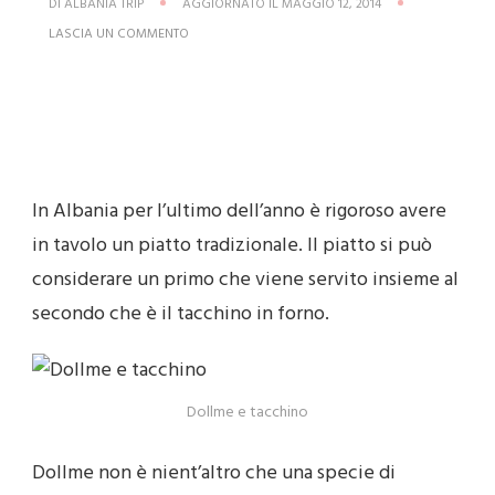
DI
ALBANIA TRIP
AGGIORNATO IL
MAGGIO 12, 2014
SU
LASCIA UN COMMENTO
DOLLME
–
PIATTO
TIPICO
PER
L’ULTIMO
DELL’ANNO
In Albania per l’ultimo dell’anno è rigoroso avere
in tavolo un piatto tradizionale. Il piatto si può
considerare un primo che viene servito insieme al
secondo che è il tacchino in forno.
Dollme e tacchino
Dollme non è nient’altro che una specie di