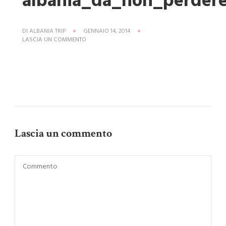
albania_da_non_perder
DI
ALBANIA TRIP
GENNAIO 14, 2014
SU
LASCIA UN COMMENTO
ALBANIA_DA_NON_PERDERE
Lascia un commento