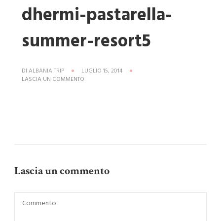
dhermi-pastarella-
summer-resort5
DI
ALBANIA TRIP
LUGLIO 15, 2014
SU
LASCIA UN COMMENTO
HOTEL-
MARE-
ALBANIA-
DHERMI-
PASTARELLA-
SUMMER-
RESORT5
Lascia un commento