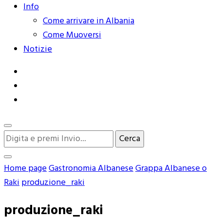
Info
Come arrivare in Albania
Come Muoversi
Notizie
Cerchi
qualcosa?
Home page
Gastronomia Albanese
Grappa Albanese o
Raki
produzione_raki
produzione_raki