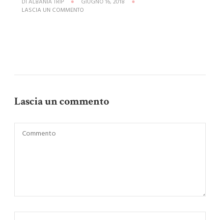
DI
ALBANIA TRIP
GIUGNO 16, 2018
SU
LASCIA UN COMMENTO
BUNKART-
2-
ALBANIA-
1
Lascia un commento