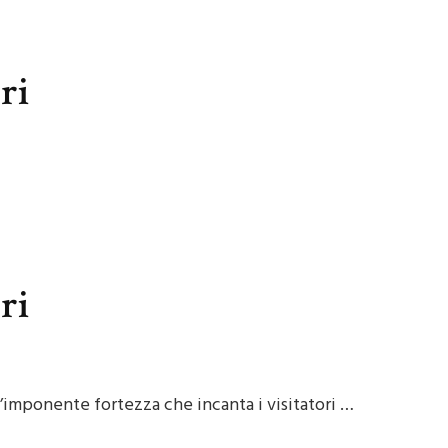
ri
ri
un’imponente fortezza che incanta i visitatori …