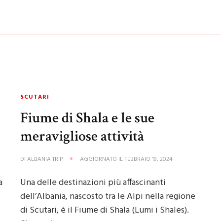
SCUTARI
Fiume di Shala e le sue
meravigliose attività
DI
ALBANIA TRIP
AGGIORNATO IL
FEBBRAIO 19, 2024
a
Una delle destinazioni più affascinanti
dell’Albania, nascosto tra le Alpi nella regione
di Scutari, è il Fiume di Shala (Lumi i Shalës).