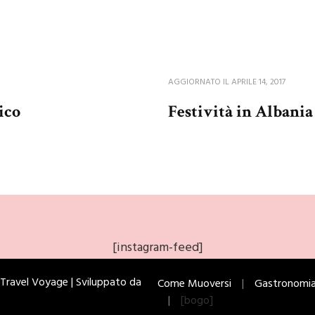
AGGIORNATO IL
APRILE 14, 2017
ico
Festività in Albania 
[instagram-feed]
ti. Travel Voyage | Sviluppato da
Come Muoversi
Gastronomi
[bogo]