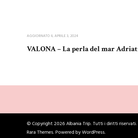
AGGIORNATO IL
APRILE 3, 2024
VALONA – La perla del mar Adriat
© Copyright 2026
Albania Trip
. Tutti i diritti riserva
Rara Themes
. Powered by
WordPress
.