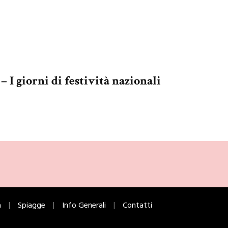
– I giorni di festività nazionali
a
Spiagge
Info Generali
Contatti