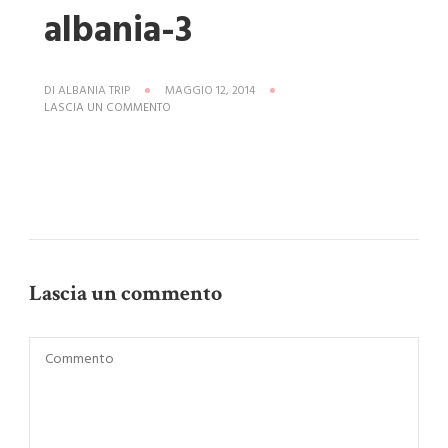
albania-3
DI
ALBANIA TRIP
MAGGIO 12, 2014
SU
LASCIA UN COMMENTO
PORTO-
PALERMO-
ALBANIA-
3
Lascia un commento