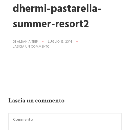
dhermi-pastarella-
summer-resort2
DI
ALBANIA TRIP
LUGLIO 15, 2014
SU
LASCIA UN COMMENTO
HOTEL-
MARE-
ALBANIA-
DHERMI-
PASTARELLA-
SUMMER-
RESORT2
Lascia un commento