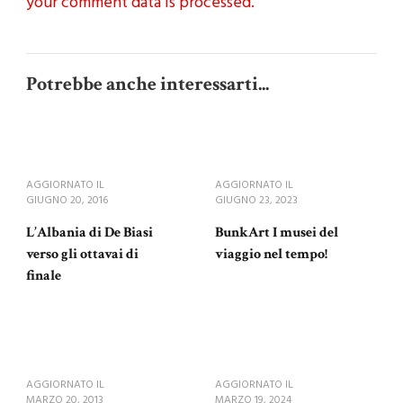
your comment data is processed.
Potrebbe anche interessarti...
AGGIORNATO IL
AGGIORNATO IL
GIUGNO 20, 2016
GIUGNO 23, 2023
L’Albania di De Biasi
BunkArt I musei del
verso gli ottavai di
viaggio nel tempo!
finale
AGGIORNATO IL
AGGIORNATO IL
MARZO 20, 2013
MARZO 19, 2024