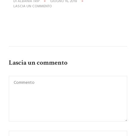
DI
ALBANIA TRIP
GIUGNO 16, 2018
SU
LASCIA UN COMMENTO
BUNKART-
2-
ALBANIA-
13
Lascia un commento