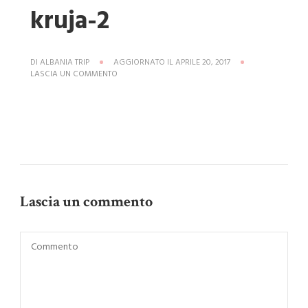
kruja-2
DI
ALBANIA TRIP
AGGIORNATO IL
APRILE 20, 2017
SU
LASCIA UN COMMENTO
MUSEO-
ETNOGRAFICO-
KRUJA-
2
Lascia un commento