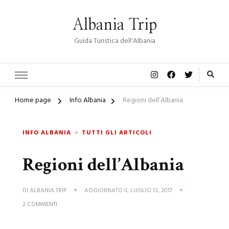
Albania Trip
Guida Turistica dell'Albania
Home page
Info Albania
Regioni dell’Albania
INFO ALBANIA
TUTTI GLI ARTICOLI
Regioni dell’Albania
DI
ALBANIA TRIP
AGGIORNATO IL
LUGLIO 13, 2017
SU
2 COMMENTI
REGIONI
DELL’ALBANIA