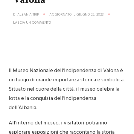
DI
ALBANIA TRIP
AGGIORNATO IL
GIUGNO 22, 2023
SU
LASCIA UN COMMENTO
MUSEO
NAZIONALE
DELL’INDIPENDENZA
A
VALONA
Il Museo Nazionale dell’Indipendenza di Valona è
un luogo di grande importanza storica e simbolica.
Situato nel cuore della città, il museo celebra la
lotta e la conquista dell’indipendenza
dell’Albania.
All’interno del museo, i visitatori potranno
esplorare esposizioni che raccontano la storia