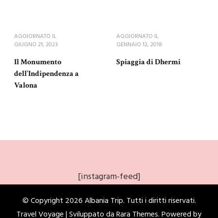
AGGIORNATO IL
AGGIORNATO IL
GIUGNO 21, 2023
GENNAIO 12, 2018
Il Monumento
Spiaggia di Dhermi
dell’Indipendenza a
Valona
[instagram-feed]
© Copyright 2026
Albania Trip
. Tutti i diritti riservati.
Travel Voyage | Sviluppato da
Rara Themes
. Powered by