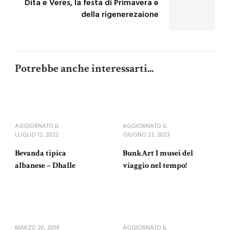
Dita e Veres, la festa di Primavera e
della rigenerezaione
Potrebbe anche interessarti...
AGGIORNATO IL
AGGIORNATO IL
LUGLIO 13, 2022
GIUGNO 23, 2023
Bevanda tipica
BunkArt I musei del
albanese – Dhalle
viaggio nel tempo!
MARZO 20, 2014
AGGIORNATO IL