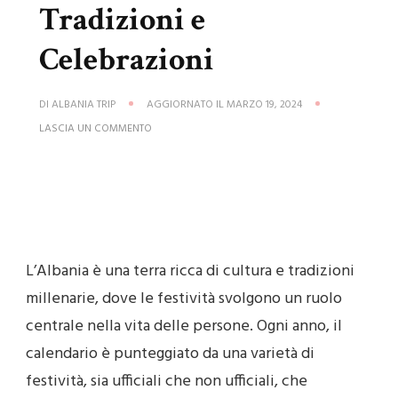
Tradizioni e
Celebrazioni
DI
ALBANIA TRIP
AGGIORNATO IL
MARZO 19, 2024
SU
LASCIA UN COMMENTO
FESTIVITÀ
IN
ALBANIA,
UN
CALENDARIO
RICCO
DI
TRADIZIONI
E
L’Albania è una terra ricca di cultura e tradizioni
CELEBRAZIONI
millenarie, dove le festività svolgono un ruolo
centrale nella vita delle persone. Ogni anno, il
calendario è punteggiato da una varietà di
festività, sia ufficiali che non ufficiali, che