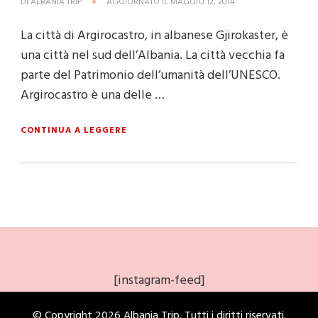
DI
ALBANIA TRIP
AGGIORNATO IL
MAGGIO 12, 2014
La città di Argirocastro, in albanese Gjirokaster, è
una città nel sud dell’Albania. La città vecchia fa
parte del Patrimonio dell’umanità dell’UNESCO.
Argirocastro è una delle …
CONTINUA A LEGGERE
[instagram-feed]
© Copyright 2026
Albania Trip
. Tutti i diritti riservati.